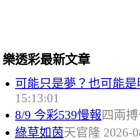
樂透彩最新文章
可能只是夢？也可能是
15:13:01
8/9 今彩539慢報
四兩搏千金
綠草如茵
天官隆 2026-08-