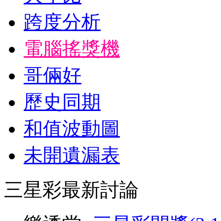
跨度分析
電腦搖獎機
哥倆好
歷史同期
和值波動圖
未開遺漏表
三星彩最新討論