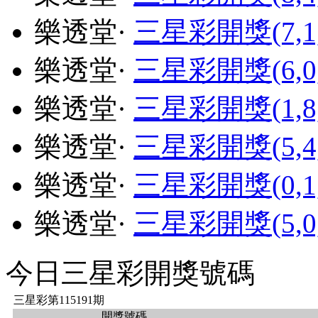
樂透堂
·
三星彩開獎(7,
樂透堂
·
三星彩開獎(6,
樂透堂
·
三星彩開獎(1,
樂透堂
·
三星彩開獎(5,
樂透堂
·
三星彩開獎(0,
樂透堂
·
三星彩開獎(5,
今日三星彩開獎號碼
三星彩第115191期
開獎號碼