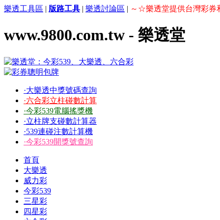
樂透工具區
|
版路工具
|
樂透討論區
|
～☆樂透堂提供台灣彩券
www.9800.com.tw - 樂透堂
·大樂透中獎號碼查詢
·六合彩立柱碰數計算
·今彩539電腦搖獎機
·立柱牌支碰數計算器
·539連碰注數計算機
·今彩539開獎號查詢
首頁
大樂透
威力彩
今彩539
三星彩
四星彩