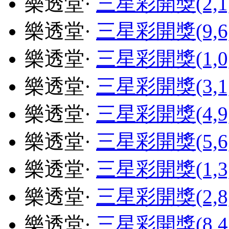
樂透堂
·
三星彩開獎(2,
樂透堂
·
三星彩開獎(9,
樂透堂
·
三星彩開獎(1,
樂透堂
·
三星彩開獎(3,
樂透堂
·
三星彩開獎(4,
樂透堂
·
三星彩開獎(5,
樂透堂
·
三星彩開獎(1,
樂透堂
·
三星彩開獎(2,
樂透堂
·
三星彩開獎(8,