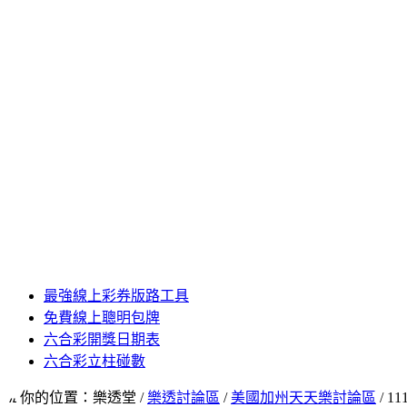
最強線上彩券版路工具
免費線上聰明包牌
六合彩開獎日期表
六合彩立柱碰數
你的位置：樂透堂 /
樂透討論區
/
美國加州天天樂討論區
/ 1