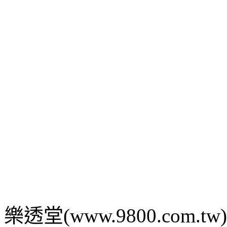
樂透堂(www.9800.com.tw) c 2