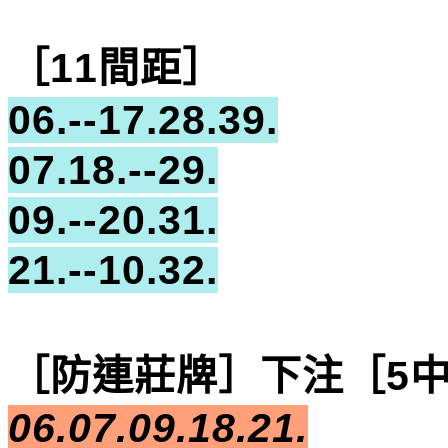
［11間距］
06.--17.28.39.
07.
18.
--
29.
09.
--
20.
31.
21.
--10.32
.
［防連莊牌］下注［5中
06.07.09.18.21.