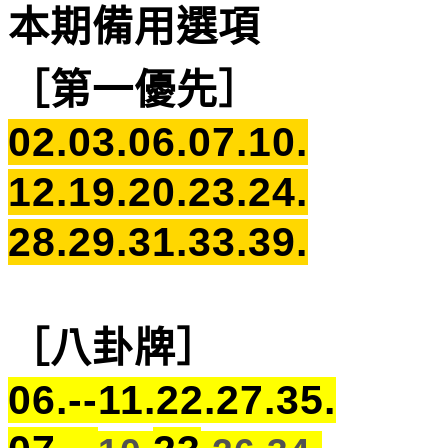
本期備用選項
［第一優先］
02.03.
06.07.10.
12.
19.
20.23.
24.
28.
29.
31.
33.
39.
［八卦牌］
06.--11.22.27.35.