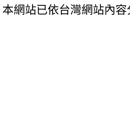
本網站已依台灣網站內容