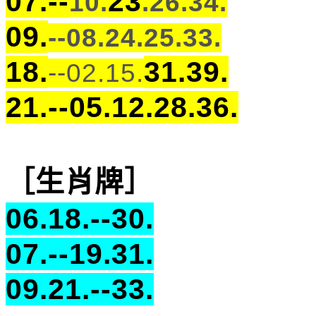
07.
--
23
10.
.26.34.
09.
--
08.24.25.
33.
18.
31.
39.
--02.15.
21
.
--
0
5.12.
28.
36.
［生肖牌］
06.
18.
--30.
07.
--
19.
31.
09.
21.
--
33.