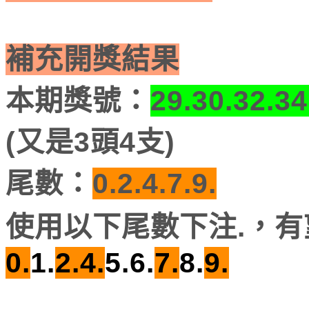
補充開獎結果
本期獎號：
29.
30.
32.
34
(又是3頭4支)
尾數：
0.
2.
4.
7.9.
使用以下尾數下注.
，有
0.
1.
2.4.
5.6.
7.
8.
9.