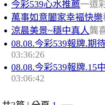
今彩539心水推薦
一道彩虹 
萬事如意闔家幸褔快樂
涼晨美景~穩中真人
龔喜發
08.08.今彩539報牌.期
03:36:26
08.08.今彩539報牌.15中
03:06:42