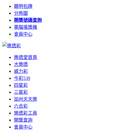
聰明包牌
分佈圖
開獎號碼查詢
電腦搖獎機
會員中心
樂透堂首頁
大樂透
威力彩
今彩539
四星彩
三星彩
加州天天樂
六合彩
樂透彩工具
開獎查詢
會員中心