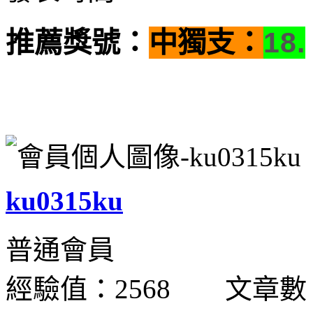
推薦獎號：
中獨支：
18.
ku0315ku
普通會員
經驗值：2568 文章數：