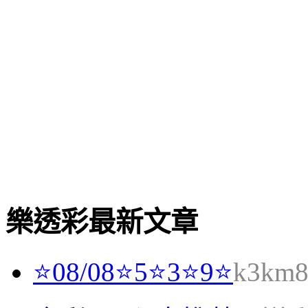
樂透彩最新文章
⭐️08/08⭐️5⭐️3⭐️9⭐️
k3km8