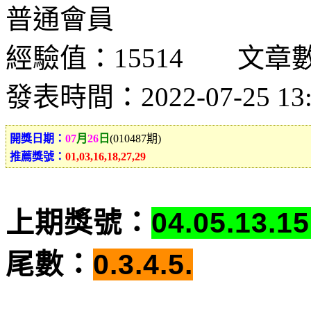
普通會員
經驗值：15514 文章數
發表時間：2022-07-25 13:
開獎日期：
07
月
26
日
(010487期)
推薦獎號：
01,03,16,18,27,29
上期獎號：
04.05.
13.15
尾數：
0.3.4.
5.