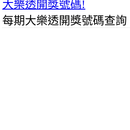
大樂透開獎號碼!
每期大樂透開獎號碼查詢