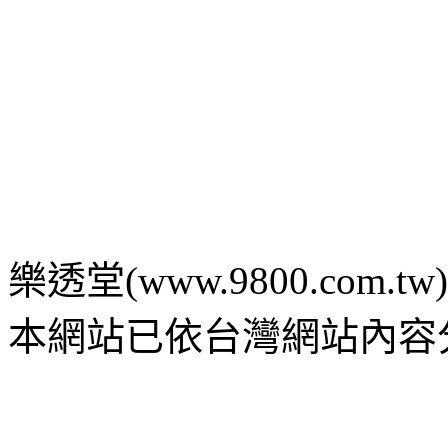
樂透堂(www.9800.com.tw) c 2
本網站已依台灣網站內容