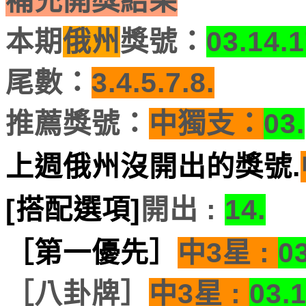
補充開獎結果
本期
俄州
獎號：
03.14.
1
尾數：
3.4.
5.
7.8.
推薦獎號：
中獨支：
03.
上週俄州沒開出的獎號.
[搭配選項]
開出 :
14.
［第一優先］
中3星 :
03
［八卦牌］
中3星 :
03.1