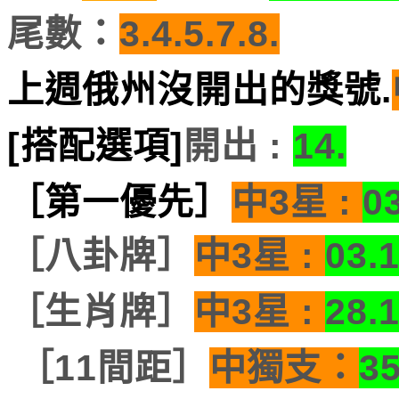
尾數：
3.4.
5.
7.8.
上週俄州沒開出的獎號.
[搭配選項]
開出 :
14.
［第一優先］
中3星 :
03
［八卦牌］
中3星 :
03.1
［生肖牌］
中3星 :
28.
1
［11間距］
中獨支：
35