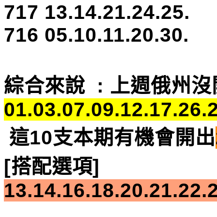
717
13.14.21.24.25.
716
05.10.11.20.30.
綜合來說 : 上週俄州沒
01.03.07.
09.12.17.
26.
這10支本期有機會開出
[搭配選項]
13.14.16.18.20.21.22.2