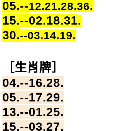
05.--
12.21.
28.
36.
15.
--
02.
18.31
.
30.
--
03.
14.19
.
［生肖牌］
04.
--
16
.
28.
05.--17.
29.
13.--01.25.
15.
--
03.
27.