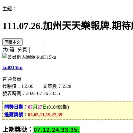
主題：
111.07.26.加州天天樂報牌.期待
共
0
篇 | 分頁
ku0315ku
普通會員
經驗值：15506 文章數：5528
發表時間：2022-07-26 23:55
開獎日期：
07
月
27
日
(010489期)
推薦獎號：
03,05,11,19,22,39
上期獎號：
07.
12.
24.
33
.
35.