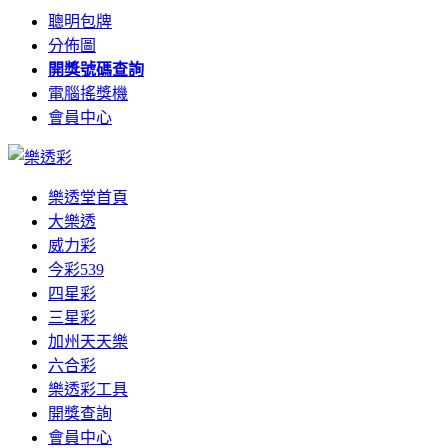
聰明包牌
分佈圖
開獎號碼查詢
電腦搖獎機
會員中心
樂透堂首頁
大樂透
威力彩
今彩539
四星彩
三星彩
加州天天樂
六合彩
樂透彩工具
開獎查詢
會員中心