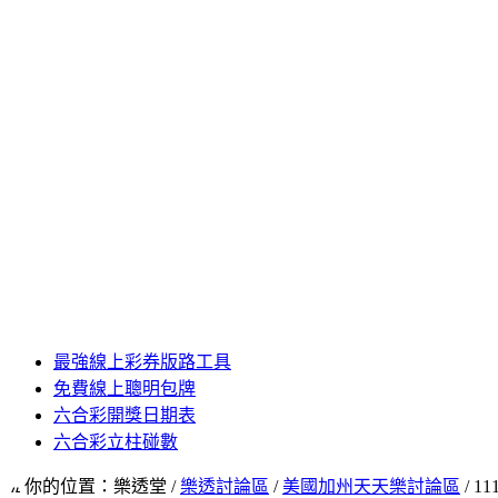
最強線上彩券版路工具
免費線上聰明包牌
六合彩開獎日期表
六合彩立柱碰數
你的位置：樂透堂 /
樂透討論區
/
美國加州天天樂討論區
/ 1