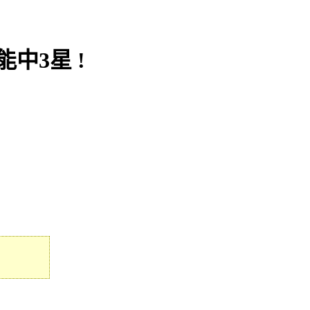
能中3星 !