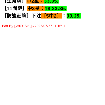
［生肖牌］
中2星：
33.35
.
［11間距］
中3星：
18.33.
35
.
［防連莊牌］下注
［5中2］
：
33.35.
Edit By [ku0315ku] - 2022-07-27 11:16:11