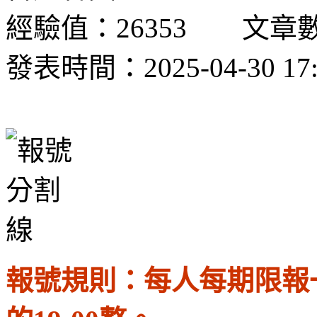
經驗值：26353 文章數：
發表時間：2025-04-30 17:
報號規則：每人每期限報