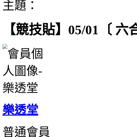
主題：
【競技貼】05/01〔 
樂透堂
普通會員