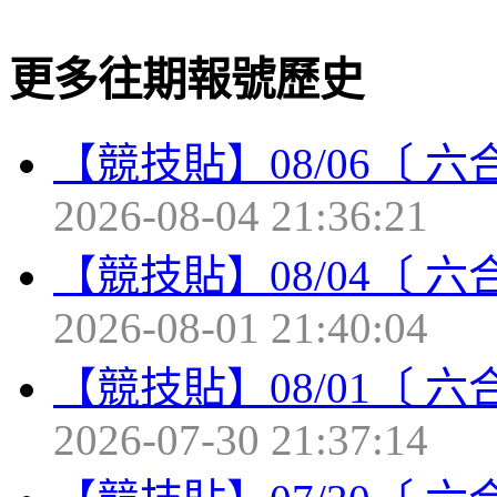
更多往期報號歷史
【競技貼】08/06〔 
2026-08-04 21:36:21
【競技貼】08/04〔 
2026-08-01 21:40:04
【競技貼】08/01〔 
2026-07-30 21:37:14