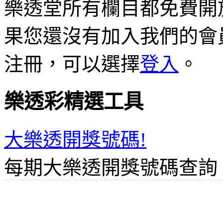
樂透堂所有欄目都免費開
果您還沒有加入我們的會
注冊，可以選擇
登入
。
樂透彩精選工具
大樂透開獎號碼!
每期大樂透開獎號碼查詢