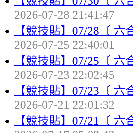
【競技貼】07/30〔 
2026-07-28 21:41:47
【競技貼】07/28〔 
2026-07-25 22:40:01
【競技貼】07/25〔 
2026-07-23 22:02:45
【競技貼】07/23〔 
2026-07-21 22:01:32
【競技貼】07/21〔 