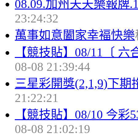
08.09.加州天天樂報牌.1
23:24:32
萬事如意闔家幸褔快樂
【競技貼】08/11〔 
08-08 21:39:44
三星彩開獎(2,1,9)下
21:22:21
【競技貼】08/10 今彩
08-08 21:02:19