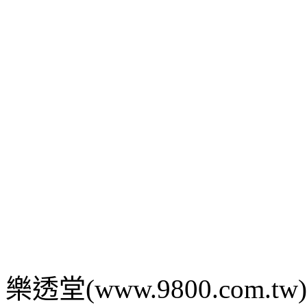
樂透堂(www.9800.com.tw) c 2