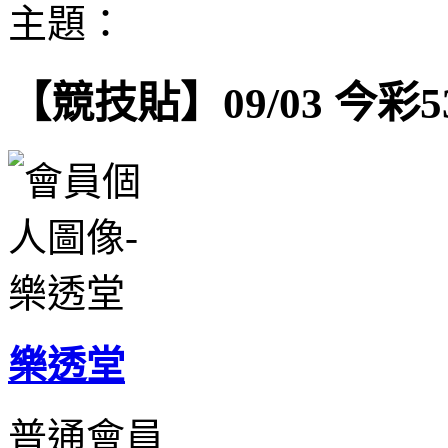
主題：
【競技貼】09/03 今彩
樂透堂
普通會員