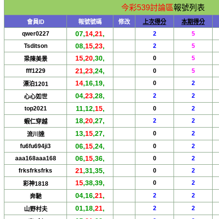
今彩539討論區
報號列表
會員ID
報號號碼
修改
上次得分
本期得分
07,
14
,
21
,
qwer0227
2
5
08,
15
,
23
,
Tsditson
2
5
15
,
20
,30,
0
5
梁陳美景
21
,
23
,24,
fff1229
0
5
14
,16,19,
0
2
漂泊1201
04,
23
,28,
2
2
心心如世
11,12,
15
,
top2021
0
2
18,
20
,27,
2
2
蝦仁穿越
13,
15
,27,
0
2
流川達
06,
15
,24,
fu6fu694ji3
0
2
06,
15
,36,
aaa168aaa168
0
2
21
,31,35,
frksfrksfrks
0
2
15
,38,39,
0
2
彩神1818
04,16,
21
,
2
2
奔馳
01,18,
21
,
2
2
山野村夫