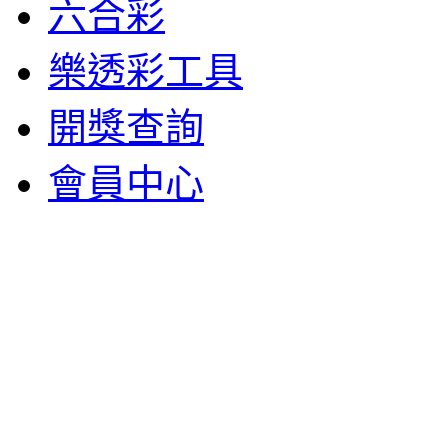
六合彩
樂透彩工具
開獎查詢
會員中心