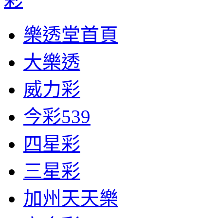
樂透堂首頁
大樂透
威力彩
今彩539
四星彩
三星彩
加州天天樂