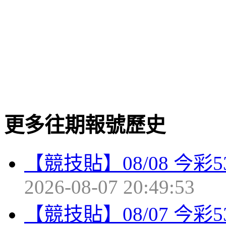
更多往期報號歷史
【競技貼】08/08 今彩
2026-08-07 20:49:53
【競技貼】08/07 今彩