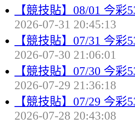
【競技貼】08/01 今彩
2026-07-31 20:45:13
【競技貼】07/31 今彩
2026-07-30 21:06:01
【競技貼】07/30 今彩
2026-07-29 21:36:18
【競技貼】07/29 今彩
2026-07-28 20:43:08