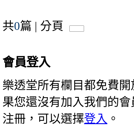
共
0
篇 | 分頁
會員登入
樂透堂所有欄目都免費開
果您還沒有加入我們的會
注冊，可以選擇
登入
。