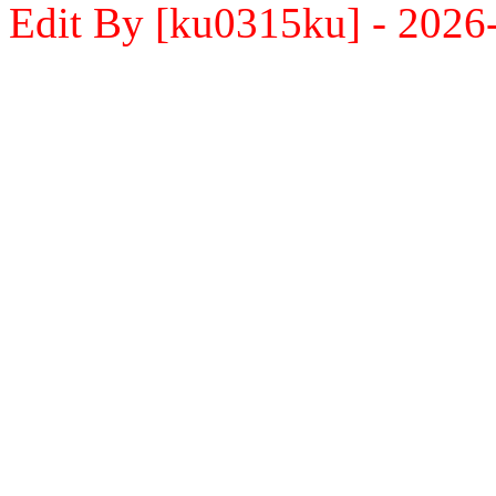
Edit By [ku0315ku] - 2026