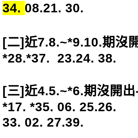
34.
08.
21.
30.
[
二
]
近
7.8.~*9.10.
期沒
*
28.
*
37.
23.
24.
38.
[
三
]
近
4.5.~*6.
期沒開出
*
17.
*
35.
06.
25.26.
33. 02. 27.39.