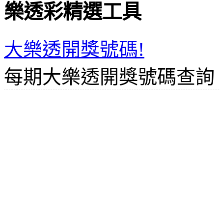
樂透彩精選工具
大樂透開獎號碼!
每期大樂透開獎號碼查詢