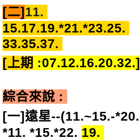
[二]
11.
15.17.19.*21.*23.
25.
33.
35.37.
[
上期
:
07.12.16.20.32.
綜合來說
:
[
一
]
遠星
--(11.~15.-*20.
*
11.
*
15.*
22.
1
9
.