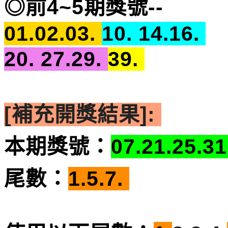
◎前4~5期獎號--
01.02.03.
10. 14.16.
20. 27.29.
3
9.
[補充開獎結果]:
本期獎號：
07.21.25.31
尾數：
1.5.7.