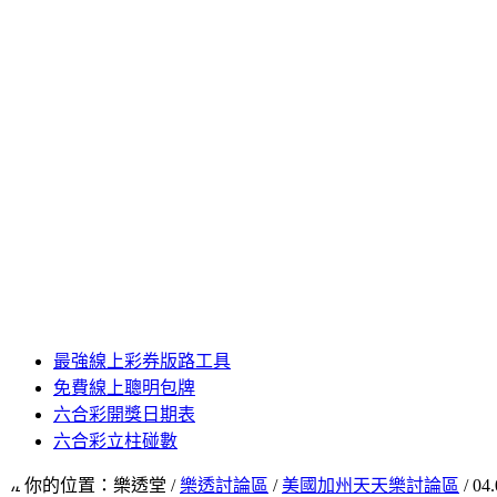
最強線上彩券版路工具
免費線上聰明包牌
六合彩開獎日期表
六合彩立柱碰數
你的位置：樂透堂 /
樂透討論區
/
美國加州天天樂討論區
/ 0