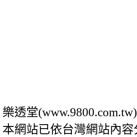
樂透堂(www.9800.com.tw) c 2
本網站已依台灣網站內容