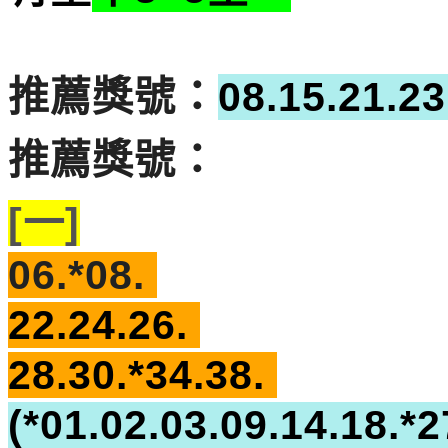
推薦獎號：
08.15.21.23
推薦獎號：
[一]
06.
*
08.
22.
24.
26.
28.
30.*
34.
38.
(*01.02.03.
09.14.18.
*2