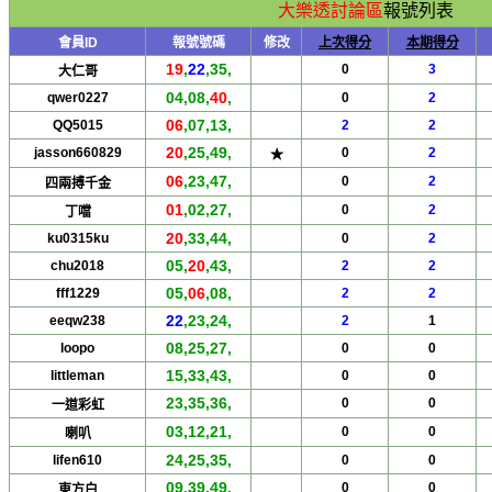
大樂透討論區
報號列表
會員ID
報號號碼
修改
上次得分
本期得分
19
,
22
,35,
0
3
大仁哥
04,08,
40
,
qwer0227
0
2
06
,07,13,
QQ5015
2
2
20
,25,49,
jasson660829
0
2
★
06
,23,47,
0
2
四兩搏千金
01
,02,27,
0
2
丁噹
20
,33,44,
ku0315ku
0
2
05,
20
,43,
chu2018
2
2
05,
06
,08,
fff1229
2
2
22
,23,24,
eeqw238
2
1
08,25,27,
loopo
0
0
15,33,43,
littleman
0
0
23,35,36,
0
0
一道彩虹
03,12,21,
0
0
喇叭
24,25,35,
lifen610
0
0
09,39,49,
0
0
東方白