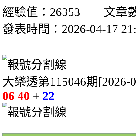
經驗值：26353 文章數：
發表時間：2026-04-17 21:
大樂透第115046期[2026
06 40
+
22