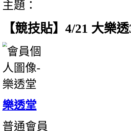
主題：
【競技貼】4/21 大樂
樂透堂
普通會員