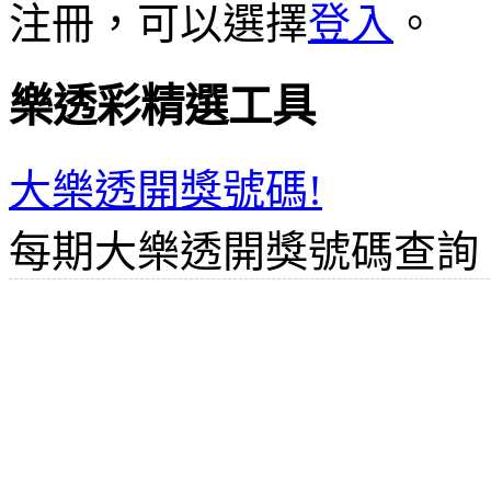
注冊，可以選擇
登入
。
樂透彩精選工具
大樂透開獎號碼!
每期大樂透開獎號碼查詢