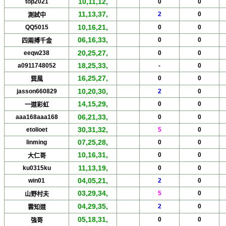
10,11,12,
top2021
0
0
11,13,37,
2
0
測試中
10,16,21,
QQ5015
0
0
06,16,33,
0
0
四兩搏千金
20,25,27,
eeqw238
0
0
18,25,33,
a0911748052
-
0
16,25,27,
0
0
巽風
10,20,30,
jasson660829
2
0
14,15,29,
0
0
一道彩虹
06,21,33,
aaa168aaa168
0
0
30,31,32,
etolioet
5
0
07,25,28,
linming
0
0
10,16,31,
0
0
大仁哥
11,13,19,
ku0315ku
0
0
04,05,21,
win01
2
0
03,29,34,
5
0
山野村夫
04,29,35,
2
0
雲知道
05,18,31,
0
0
強哥