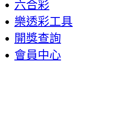
六合彩
樂透彩工具
開獎查詢
會員中心