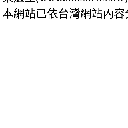
本網站已依台灣網站內容