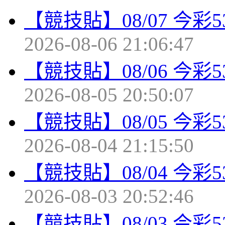
【競技貼】08/07 今彩
2026-08-06 21:06:47
【競技貼】08/06 今彩
2026-08-05 20:50:07
【競技貼】08/05 今彩
2026-08-04 21:15:50
【競技貼】08/04 今彩
2026-08-03 20:52:46
【競技貼】08/03 今彩