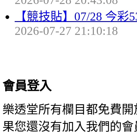
【競技貼】07/28 今彩
2026-07-27 21:10:18
會員登入
樂透堂所有欄目都免費開
果您還沒有加入我們的會