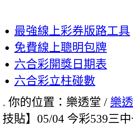
最強線上彩券版路工具
免費線上聰明包牌
六合彩開獎日期表
六合彩立柱碰數
你的位置：樂透堂 /
樂
技貼】05/04 今彩539