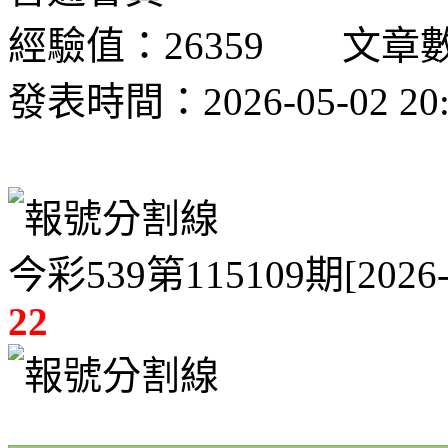
經驗值：26359 文章數：
發表時間：2026-05-02 20:
今彩539第115109期[202
22