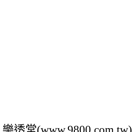
樂透堂(www.9800.com.tw) c 2