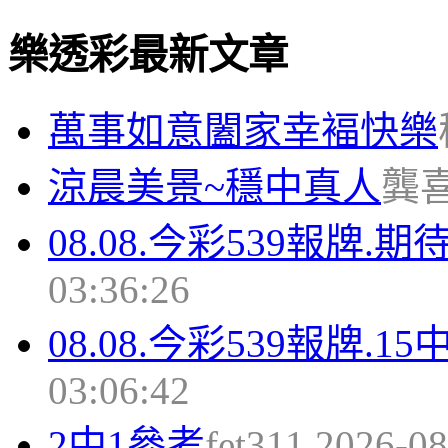
樂透彩最新文章
萬事如意闔家幸褔快樂
涼晨美景~穩中真人
龔喜發
08.08.今彩539報牌.期
03:36:26
08.08.今彩539報牌.15中
03:06:42
2中1參考
fet311 2026-08