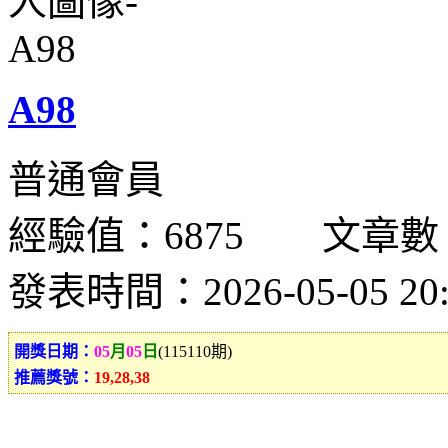
A98
普通會員
經驗值：6875 文章數：
發表時間：2026-05-05 20:
開獎日期：
05
月
05
日
(115110期)
推薦獎號：
19,28,38