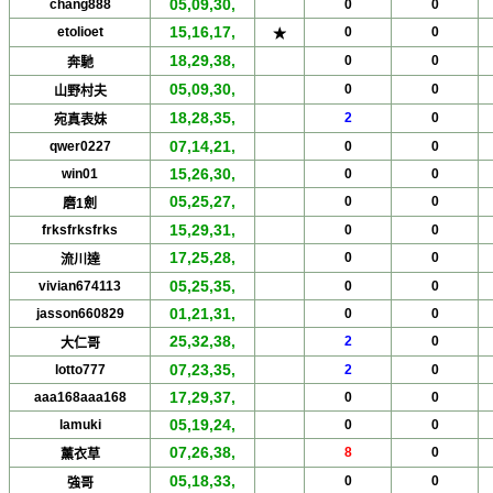
05,09,30,
chang888
0
0
15,16,17,
etolioet
0
0
★
18,29,38,
0
0
奔馳
05,09,30,
0
0
山野村夫
18,28,35,
2
0
宛真表妹
07,14,21,
qwer0227
0
0
15,26,30,
win01
0
0
05,25,27,
0
0
磨1劍
15,29,31,
frksfrksfrks
0
0
17,25,28,
0
0
流川達
05,25,35,
vivian674113
0
0
01,21,31,
jasson660829
0
0
25,32,38,
2
0
大仁哥
07,23,35,
lotto777
2
0
17,29,37,
aaa168aaa168
0
0
05,19,24,
lamuki
0
0
07,26,38,
8
0
薰衣草
05,18,33,
0
0
強哥