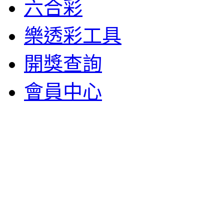
六合彩
樂透彩工具
開獎查詢
會員中心