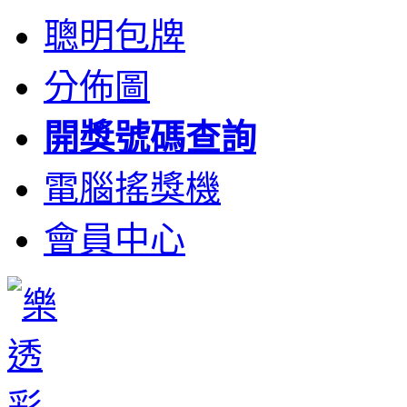
聰明包牌
分佈圖
開獎號碼查詢
電腦搖獎機
會員中心