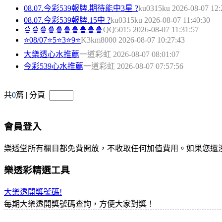
08.07.今彩539報牌.期待能中3星 ?
ku0315ku 2026-08-07 12:
08.07.今彩539報牌.15中 ?
ku0315ku 2026-08-07 11:40:30
🍿🍿🍿🍿🍿🍿🍿🍿🍿🍿
QQ5015 2026-08-07 11:31:57
⭐️08/07⭐️5⭐️3⭐️9⭐️
K3km8000 2026-08-07 10:27:43
大樂透心水推薦
一道彩虹 2026-08-07 08:01:07
今彩539心水推薦
一道彩虹 2026-08-07 07:57:56
共
0
篇 | 分頁
會員登入
樂透堂所有欄目都免費開放，不收取任何加值費用。如果您還
樂透彩精選工具
大樂透開獎號碼!
每期大樂透開獎號碼查詢，方便大家對獎！