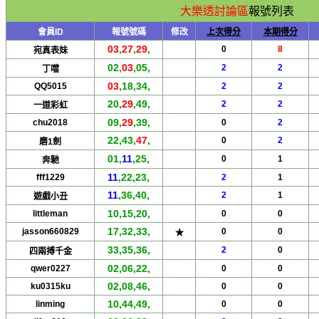
大樂透討論區
報號列表
會員ID
報號號碼
修改
上次得分
本期得分
03
,
27
,
29
,
0
8
宛真表妹
02,
03
,05,
2
2
丁噹
03
,18,34,
QQ5015
2
2
20,
29
,49,
2
2
一道彩虹
09,
29
,39,
chu2018
0
2
22,43,
47
,
0
2
磨1劍
01,
11
,25,
0
1
奔馳
11
,22,23,
fff1229
2
1
11
,36,40,
2
1
遊戲小丑
10,15,20,
littleman
0
0
17,32,33,
jasson660829
0
0
★
33,35,36,
2
0
四兩搏千金
02,06,22,
qwer0227
0
0
02,08,46,
ku0315ku
0
0
10,44,49,
linming
0
0