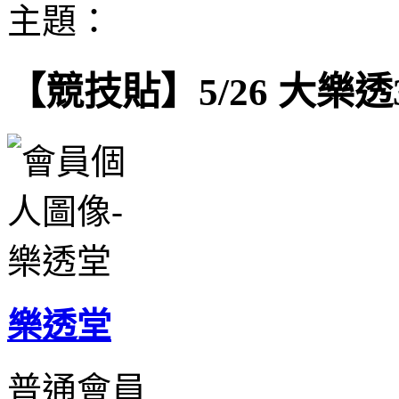
主題：
【競技貼】5/26 大樂
樂透堂
普通會員