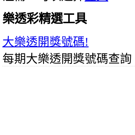
樂透彩精選工具
大樂透開獎號碼!
每期大樂透開獎號碼查詢