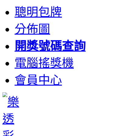
聰明包牌
分佈圖
開獎號碼查詢
電腦搖獎機
會員中心