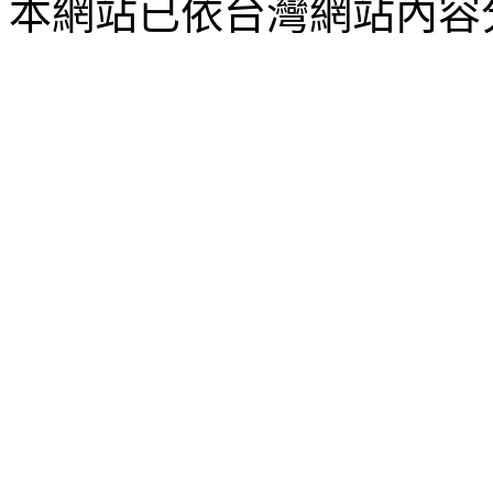
本網站已依台灣網站內容