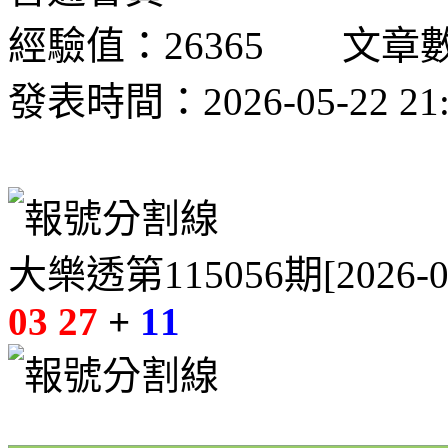
經驗值：26365 文章數：
發表時間：2026-05-22 21:
大樂透第115056期[2026
03 27
+
11