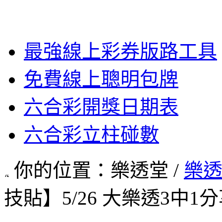
最強線上彩券版路工具
免費線上聰明包牌
六合彩開獎日期表
六合彩立柱碰數
你的位置：樂透堂 /
樂
技貼】5/26 大樂透3中1