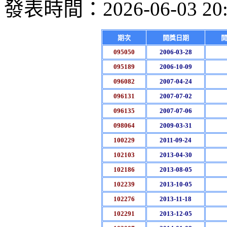
發表時間：2026-06-03 20:
期次
開獎日期
095050
2006-03-28
095189
2006-10-09
096082
2007-04-24
096131
2007-07-02
096135
2007-07-06
098064
2009-03-31
100229
2011-09-24
102103
2013-04-30
102186
2013-08-05
102239
2013-10-05
102276
2013-11-18
102291
2013-12-05