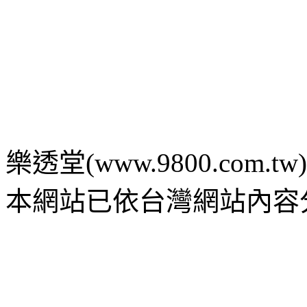
樂透堂(www.9800.com.tw) c 2
本網站已依台灣網站內容