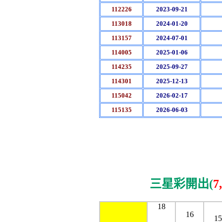
112226
2023-09-21
113018
2024-01-20
113157
2024-07-01
114005
2025-01-06
114235
2025-09-27
114301
2025-12-13
115042
2026-02-17
115135
2026-06-03
三星彩開出(
7
18
16
15