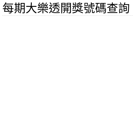
每期大樂透開獎號碼查詢