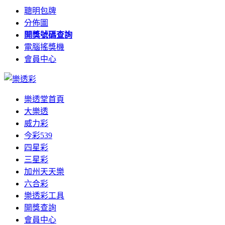
聰明包牌
分佈圖
開獎號碼查詢
電腦搖獎機
會員中心
樂透堂首頁
大樂透
威力彩
今彩539
四星彩
三星彩
加州天天樂
六合彩
樂透彩工具
開獎查詢
會員中心