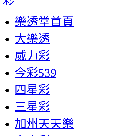
樂透堂首頁
大樂透
威力彩
今彩539
四星彩
三星彩
加州天天樂