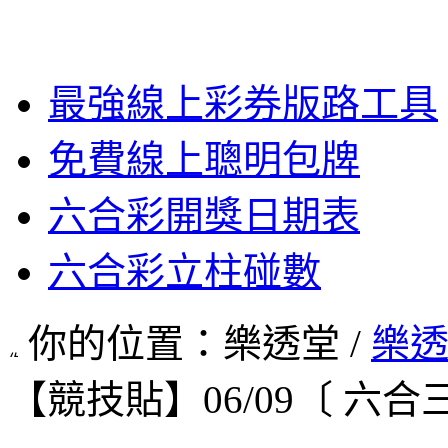
最強線上彩券版路工具
免費線上聰明包牌
六合彩開獎日期表
六合彩立柱碰數
你的位置：樂透堂 /
樂
【競技貼】06/09〔 六