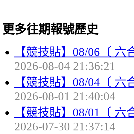
更多往期報號歷史
【競技貼】08/06〔 
2026-08-04 21:36:21
【競技貼】08/04〔 
2026-08-01 21:40:04
【競技貼】08/01〔 
2026-07-30 21:37:14