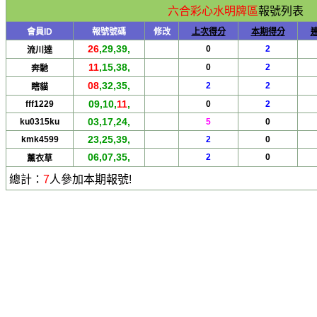
六合彩心水明牌區
報號列表
會員ID
報號號碼
修改
上次得分
本期得分
26
,29,39,
0
2
流川達
11
,15,38,
0
2
奔馳
08
,32,35,
2
2
瞎貓
09,10,
11
,
fff1229
0
2
03,17,24,
ku0315ku
5
0
23,25,39,
kmk4599
2
0
06,07,35,
2
0
薰衣草
總計：
7
人參加本期報號!