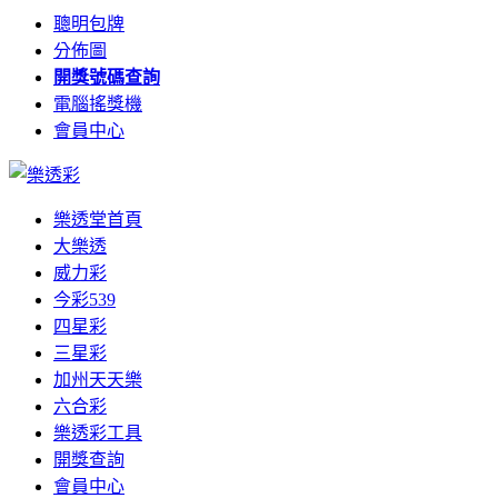
聰明包牌
分佈圖
開獎號碼查詢
電腦搖獎機
會員中心
樂透堂首頁
大樂透
威力彩
今彩539
四星彩
三星彩
加州天天樂
六合彩
樂透彩工具
開獎查詢
會員中心