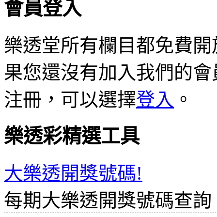
會員登入
樂透堂所有欄目都免費開
果您還沒有加入我們的會
注冊，可以選擇
登入
。
樂透彩精選工具
大樂透開獎號碼!
每期大樂透開獎號碼查詢