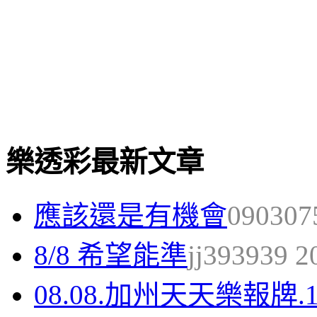
樂透彩最新文章
應該還是有機會
090307
8/8 希望能準
jj393939 2
08.08.加州天天樂報牌.1