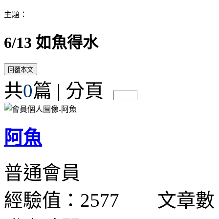
主題：
6/13 如魚得水
共
0
篇 | 分頁
阿魚
普通會員
經驗值：2577 文章數：