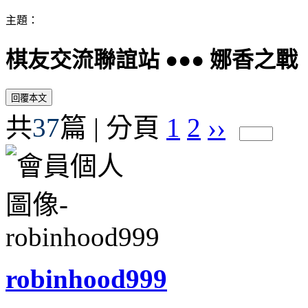
主題：
棋友交流聯誼站 ●●● 娜香之戰
共
37
篇 | 分頁
1
2
››
robinhood999