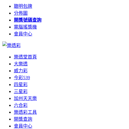
聰明包牌
分佈圖
開獎號碼查詢
電腦搖獎機
會員中心
樂透堂首頁
大樂透
威力彩
今彩539
四星彩
三星彩
加州天天樂
六合彩
樂透彩工具
開獎查詢
會員中心