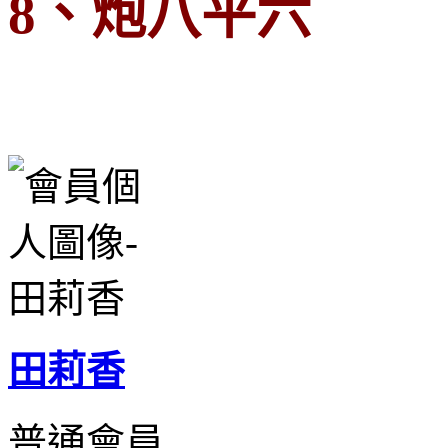
8、炮八平六
田莉香
普通會員