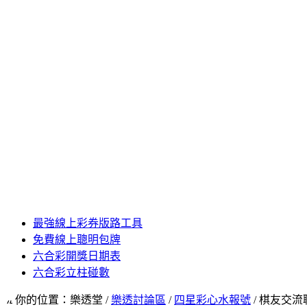
最強線上彩券版路工具
免費線上聰明包牌
六合彩開獎日期表
六合彩立柱碰數
你的位置：樂透堂 /
樂透討論區
/
四星彩心水報號
/ 棋友交流