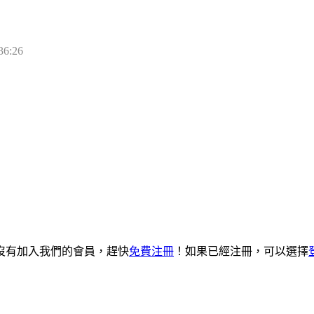
36:26
沒有加入我們的會員，趕快
免費注冊
！如果已經注冊，可以選擇