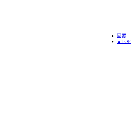
回覆
▲TOP