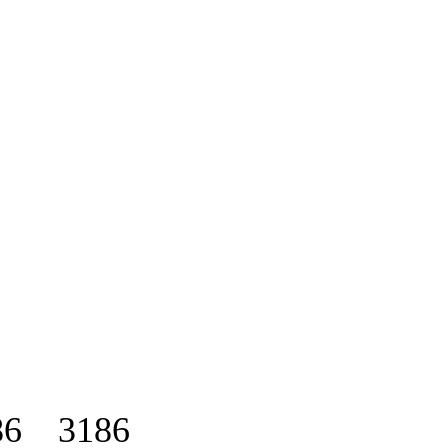
86 3186