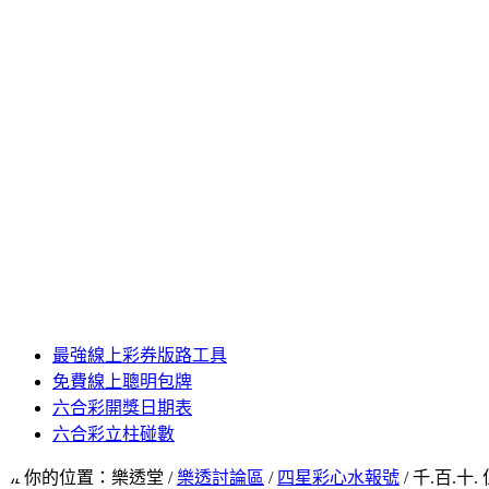
最強線上彩券版路工具
免費線上聰明包牌
六合彩開獎日期表
六合彩立柱碰數
你的位置：樂透堂 /
樂透討論區
/
四星彩心水報號
/ 千.百.十