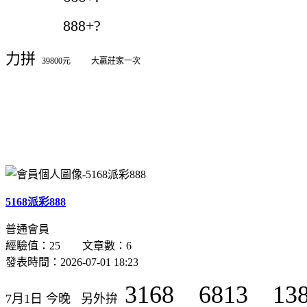
888+?
力拼
39800元 大贏莊家一次
5168派彩888
普通會員
經驗值：25 文章數：6
發表時間：2026-07-01 18:23
3168 6813 13
7月1日 今晚 另外拚