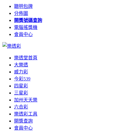
聰明包牌
分佈圖
開獎號碼查詢
電腦搖獎機
會員中心
樂透堂首頁
大樂透
威力彩
今彩539
四星彩
三星彩
加州天天樂
六合彩
樂透彩工具
開獎查詢
會員中心