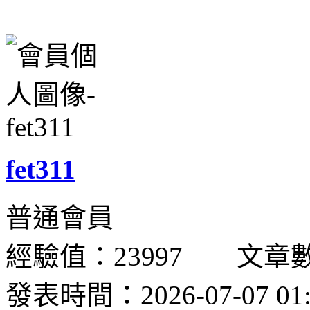
fet311
普通會員
經驗值：23997 文章數
發表時間：2026-07-07 01: