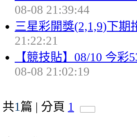
08-08 21:39:44
三星彩開獎(2,1,9)下
21:22:21
【競技貼】08/10 今彩
08-08 21:02:19
共
1
篇 | 分頁
1