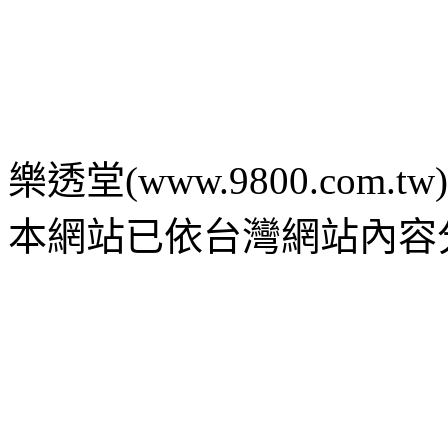
樂透堂(www.9800.com.tw) c 2
本網站已依台灣網站內容