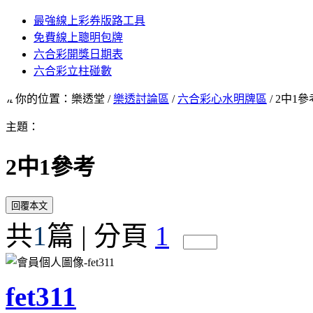
最強線上彩券版路工具
免費線上聰明包牌
六合彩開獎日期表
六合彩立柱碰數
你的位置：樂透堂 /
樂透討論區
/
六合彩心水明牌區
/ 2中1參
主題：
2中1參考
共
1
篇 | 分頁
1
fet311