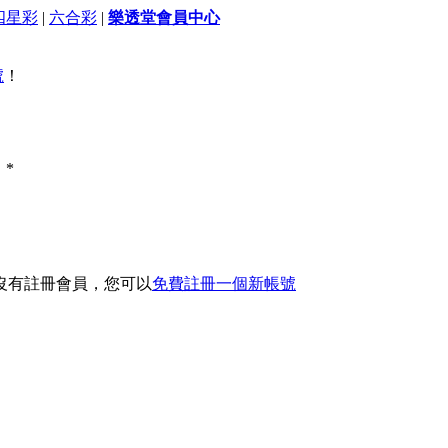
四星彩
|
六合彩
|
樂透堂會員中心
號
！
）
*
沒有註冊會員，您可以
免費註冊一個新帳號