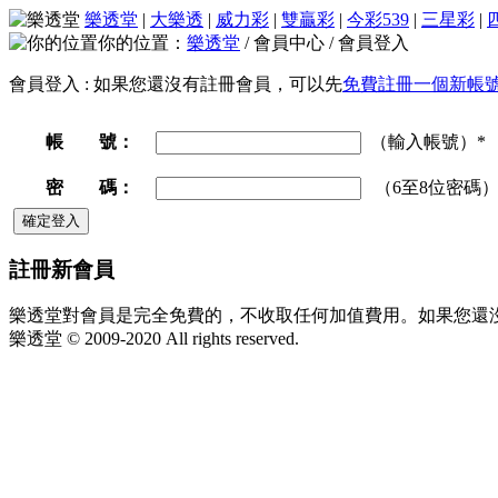
樂透堂
|
大樂透
|
威力彩
|
雙贏彩
|
今彩539
|
三星彩
|
你的位置：
樂透堂
/ 會員中心 / 會員登入
會員登入 : 如果您還沒有註冊會員，可以先
免費註冊一個新帳
帳 號：
（輸入帳號）
*
密 碼：
（6至8位密碼
註冊新會員
樂透堂對會員是完全免費的，不收取任何加值費用。如果您還
樂透堂 © 2009-2020 All rights reserved.