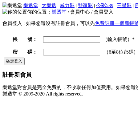
樂透堂
|
大樂透
|
威力彩
|
雙贏彩
|
今彩539
|
三星彩
|
你的位置：
樂透堂
/ 會員中心 / 會員登入
會員登入 : 如果您還沒有註冊會員，可以先
免費註冊一個新帳
帳 號：
（輸入帳號）
*
密 碼：
（6至8位密碼
註冊新會員
樂透堂對會員是完全免費的，不收取任何加值費用。如果您還
樂透堂 © 2009-2020 All rights reserved.