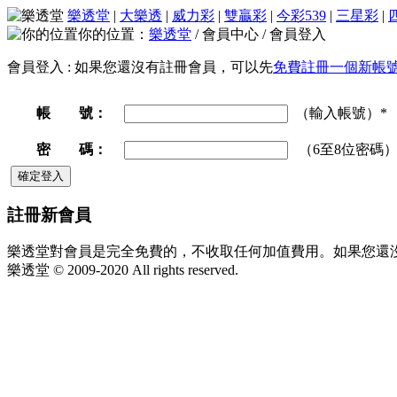
樂透堂
|
大樂透
|
威力彩
|
雙贏彩
|
今彩539
|
三星彩
|
你的位置：
樂透堂
/ 會員中心 / 會員登入
會員登入 : 如果您還沒有註冊會員，可以先
免費註冊一個新帳
帳 號：
（輸入帳號）
*
密 碼：
（6至8位密碼
註冊新會員
樂透堂對會員是完全免費的，不收取任何加值費用。如果您還
樂透堂 © 2009-2020 All rights reserved.