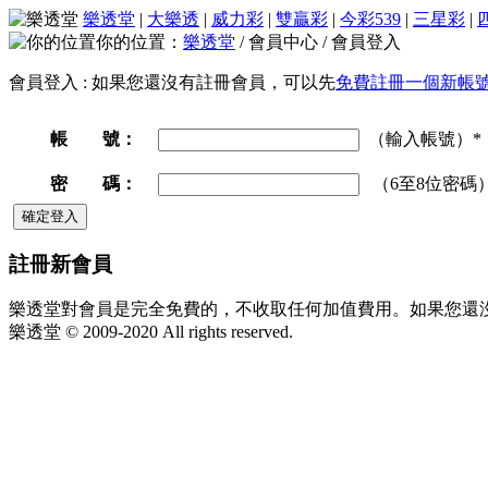
樂透堂
|
大樂透
|
威力彩
|
雙贏彩
|
今彩539
|
三星彩
|
你的位置：
樂透堂
/ 會員中心 / 會員登入
會員登入 : 如果您還沒有註冊會員，可以先
免費註冊一個新帳
帳 號：
（輸入帳號）
*
密 碼：
（6至8位密碼
註冊新會員
樂透堂對會員是完全免費的，不收取任何加值費用。如果您還
樂透堂 © 2009-2020 All rights reserved.