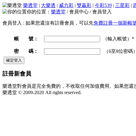
樂透堂
|
大樂透
|
威力彩
|
雙贏彩
|
今彩539
|
三星彩
|
你的位置：
樂透堂
/ 會員中心 / 會員登入
會員登入 : 如果您還沒有註冊會員，可以先
免費註冊一個新帳
帳 號：
（輸入帳號）
*
密 碼：
（6至8位密碼
註冊新會員
樂透堂對會員是完全免費的，不收取任何加值費用。如果您還
樂透堂 © 2009-2020 All rights reserved.