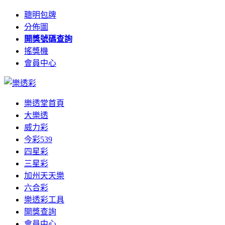
聰明包牌
分佈圖
開獎號碼查詢
搖獎機
會員中心
樂透堂首頁
大樂透
威力彩
今彩539
四星彩
三星彩
加州天天樂
六合彩
樂透彩工具
開獎查詢
會員中心