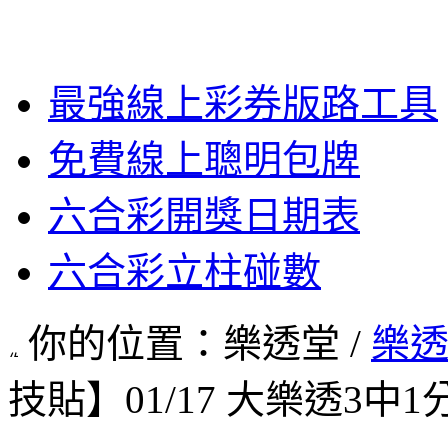
最強線上彩券版路工具
免費線上聰明包牌
六合彩開獎日期表
六合彩立柱碰數
你的位置：樂透堂 /
樂
技貼】01/17 大樂透3中