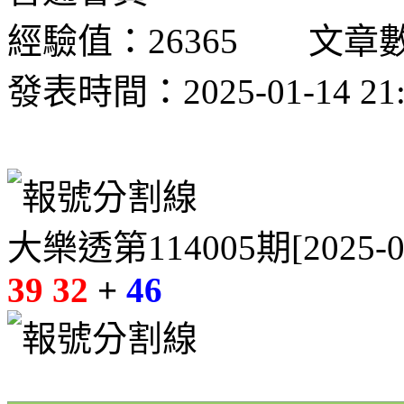
經驗值：26365 文章數：
發表時間：2025-01-14 21:
大樂透第114005期[2025
39 32
+
46