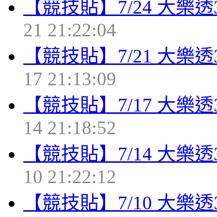
【競技貼】7/24 大樂
21 21:22:04
【競技貼】7/21 大樂
17 21:13:09
【競技貼】7/17 大樂
14 21:18:52
【競技貼】7/14 大樂
10 21:22:12
【競技貼】7/10 大樂