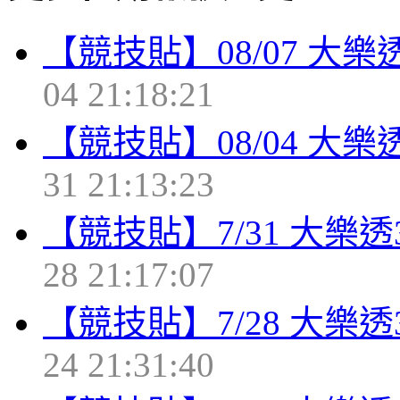
【競技貼】08/07 大樂
04 21:18:21
【競技貼】08/04 大樂
31 21:13:23
【競技貼】7/31 大樂
28 21:17:07
【競技貼】7/28 大樂
24 21:31:40