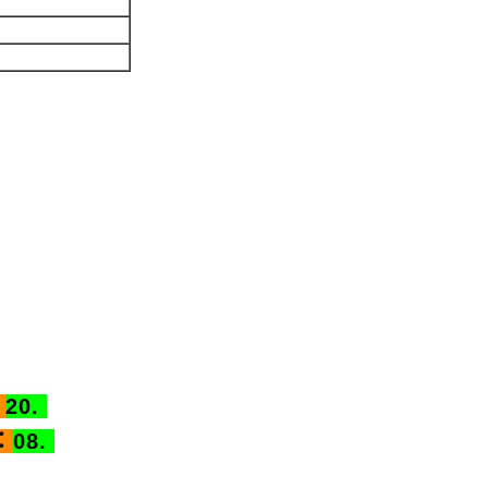
：
20.
：
08.