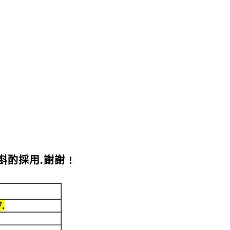
酌採用.謝謝 !
7.