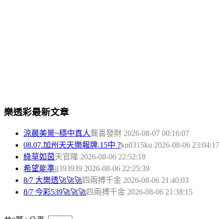
樂透彩最新文章
涼晨美景~穩中真人
龔喜發財 2026-08-07 00:16:07
08.07.加州天天樂報牌.15中 ?
ku0315ku 2026-08-06 23:04:1
綠草如茵
天官隆 2026-08-06 22:52:18
希望能準
jj393939 2026-08-06 22:25:39
8/7 大樂透🚀🚀🚀
四兩搏千金 2026-08-06 21:40:03
8/7 今彩539🚀🚀🚀
四兩搏千金 2026-08-06 21:38:15