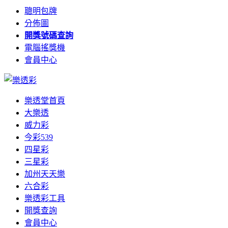
聰明包牌
分佈圖
開獎號碼查詢
電腦搖獎機
會員中心
樂透堂首頁
大樂透
威力彩
今彩539
四星彩
三星彩
加州天天樂
六合彩
樂透彩工具
開獎查詢
會員中心