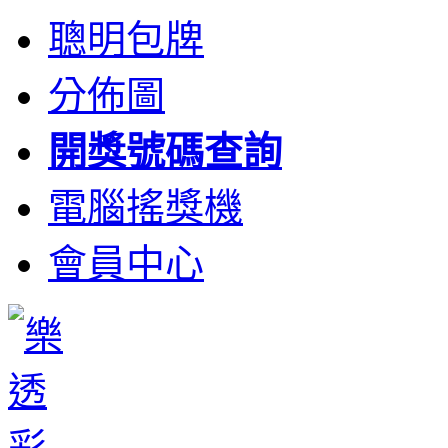
聰明包牌
分佈圖
開獎號碼查詢
電腦搖獎機
會員中心