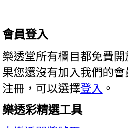
會員登入
樂透堂所有欄目都免費開
果您還沒有加入我們的會
注冊，可以選擇
登入
。
樂透彩精選工具