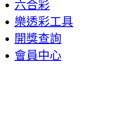
六合彩
樂透彩工具
開獎查詢
會員中心