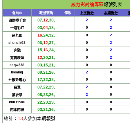
威力彩討論專區
報號列表
會員ID
報號號碼
修改
上次得分
本期得分
07,
12
,30,
2
2
四兩搏千金
03,
04
,18,
0
2
一道彩虹
16
,24,32,
0
2
呆丸郎
06,
12
,37,
shenchi62
0
2
15,
16
,24,
0
2
奔馳
12
,20,21,
0
2
宛真表妹
03,15,21,
eeqw238
0
0
09,21,26,
linming
2
0
17,32,38,
0
0
七竅玲瓏心
07,22,29,
2
0
翡翠
08,23,26,
2
0
薰衣草
22,23,29,
ku0315ku
0
0
03,21,36,
0
0
陀希陀得
總計：
13
人參加本期報號!