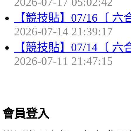
2026-07-17 05:02:42
【競技貼】07/16〔 
2026-07-14 21:39:17
【競技貼】07/14〔 
2026-07-11 21:47:15
會員登入