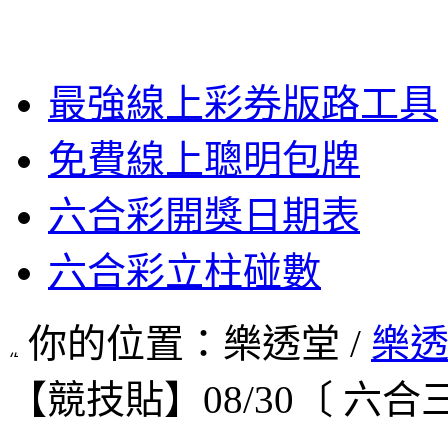
最強線上彩券版路工具
免費線上聰明包牌
六合彩開獎日期表
六合彩立柱碰數
你的位置：樂透堂 /
樂
【競技貼】08/30〔 六