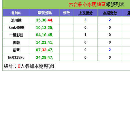
六合彩心水明牌區
報號列表
會員ID
報號號碼
修改
上次得分
本期得分
35,38,
44
,
3
2
流川達
10,13,25,
kmk4599
0
0
04,16,45,
1
0
一道彩虹
14,21,41,
0
0
奔馳
07,
33
,47,
0
2
翡翠
24,29,47,
ku0315ku
0
0
總計：
6
人參加本期報號!