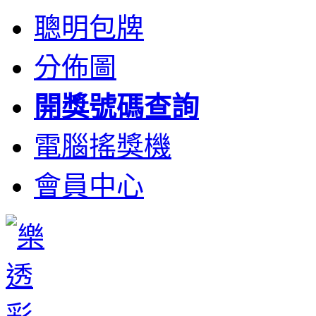
聰明包牌
分佈圖
開獎號碼查詢
電腦搖獎機
會員中心