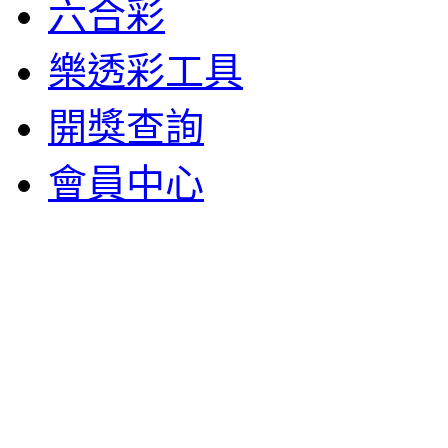
六合彩
樂透彩工具
開獎查詢
會員中心