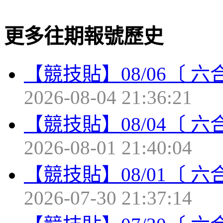
更多往期報號歷史
【競技貼】08/06〔 
2026-08-04 21:36:21
【競技貼】08/04〔 
2026-08-01 21:40:04
【競技貼】08/01〔 
2026-07-30 21:37:14