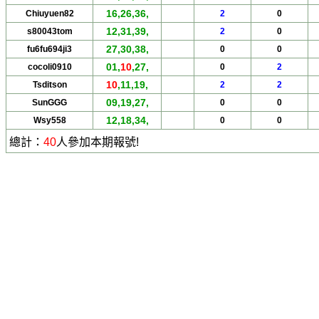
16,26,36,
Chiuyuen82
2
0
12,31,39,
s80043tom
2
0
27,30,38,
fu6fu694ji3
0
0
01,
10
,27,
cocoli0910
0
2
10
,11,19,
Tsditson
2
2
09,19,27,
SunGGG
0
0
12,18,34,
Wsy558
0
0
總計：
40
人參加本期報號!