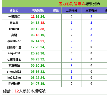
威力彩討論專區
報號列表
會員ID
報號號碼
修改
上次得分
本期得分
11
,16,24,
0
2
一道彩虹
04,13,
18
,
2
2
呆丸郎
09,12,
35
,
linming
2
2
03,
18
,19,
0
2
奔馳
07,14,
21
,
qwer0227
2
2
17,23,24,
2
0
四兩搏千金
25,26,36,
eeqw238
0
0
09,29,32,
2
0
七竅玲瓏心
05,20,26,
2
0
宛真表妹
05,16,33,
shenchi62
2
0
03,22,24,
ku0315ku
2
0
04,07,19,
0
0
陀希陀得
總計：
12
人參加本期報號!