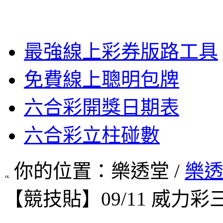
最強線上彩券版路工具
免費線上聰明包牌
六合彩開獎日期表
六合彩立柱碰數
你的位置：樂透堂 /
樂
【競技貼】09/11 威力