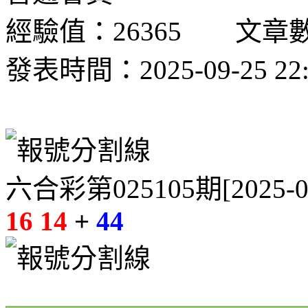
經驗值：26365 文章數：
發表時間：2025-09-25 22:
六合彩第025105期[2025
16 14
+
44