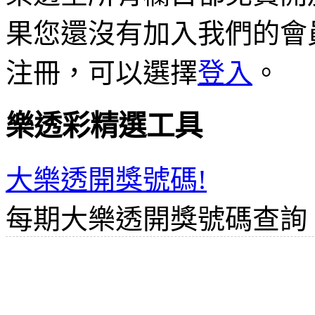
果您還沒有加入我們的會
注冊，可以選擇
登入
。
樂透彩精選工具
大樂透開獎號碼!
每期大樂透開獎號碼查詢