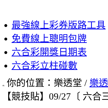
最強線上彩券版路工具
免費線上聰明包牌
六合彩開獎日期表
六合彩立柱碰數
你的位置：樂透堂 /
樂
【競技貼】09/27〔 六