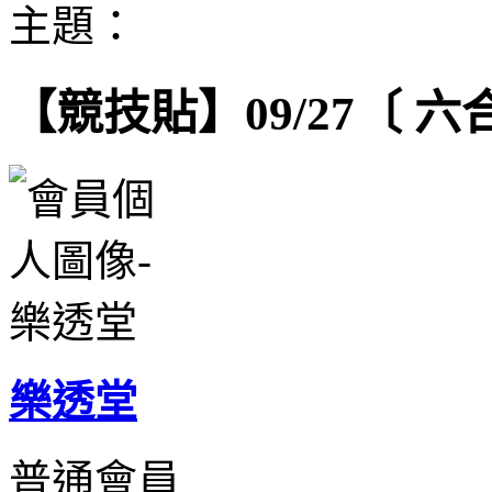
主題：
【競技貼】09/27〔 
樂透堂
普通會員