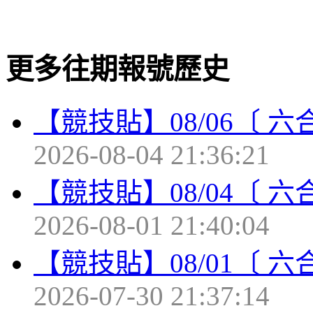
更多往期報號歷史
【競技貼】08/06〔 
2026-08-04 21:36:21
【競技貼】08/04〔 
2026-08-01 21:40:04
【競技貼】08/01〔 
2026-07-30 21:37:14