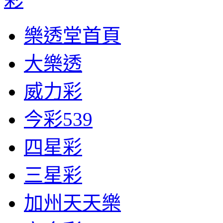
樂透堂首頁
大樂透
威力彩
今彩539
四星彩
三星彩
加州天天樂