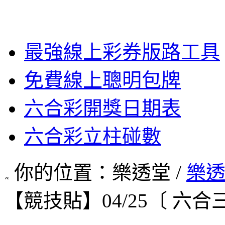
最強線上彩券版路工具
免費線上聰明包牌
六合彩開獎日期表
六合彩立柱碰數
你的位置：樂透堂 /
樂
【競技貼】04/25〔 六