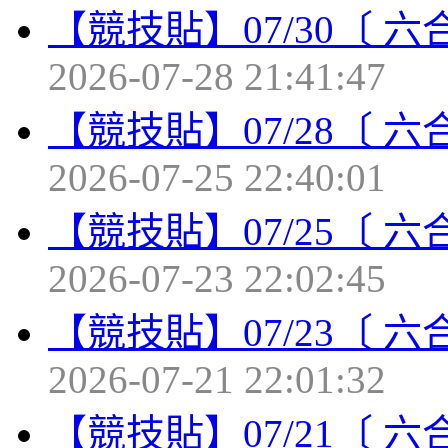
【競技貼】07/30〔 
2026-07-28 21:41:47
【競技貼】07/28〔 
2026-07-25 22:40:01
【競技貼】07/25〔 
2026-07-23 22:02:45
【競技貼】07/23〔 
2026-07-21 22:01:32
【競技貼】07/21〔 