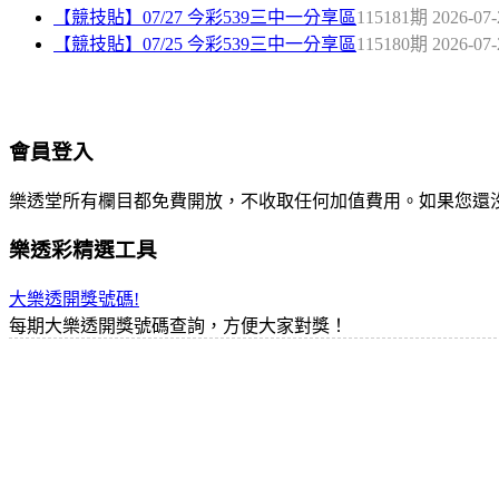
【競技貼】07/27 今彩539三中一分享區
115181期 2026-07-2
【競技貼】07/25 今彩539三中一分享區
115180期 2026-07-2
會員登入
樂透堂所有欄目都免費開放，不收取任何加值費用。如果您還
樂透彩精選工具
大樂透開獎號碼!
每期大樂透開獎號碼查詢，方便大家對獎！