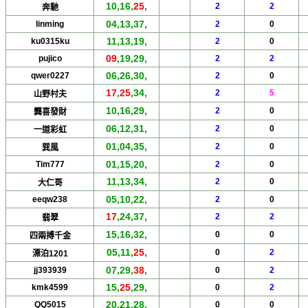
10,16,
25
,
2
2
奔馳
04,13,37,
linming
2
0
11,13,19,
ku0315ku
2
0
09
,19,29,
pujico
2
2
06,26,30,
qwer0227
2
0
17
,
25
,34,
2
5
山野村夫
10,16,29,
2
0
龔喜發財
06,12,31,
2
0
一道彩虹
01,04,35,
2
0
巽風
01,15,20,
Tim777
2
0
11,13,34,
2
0
大仁哥
05,10,22,
eeqw238
2
0
17
,24,37,
2
2
翡翠
15,16,32,
0
0
四兩搏千金
05,11,
25
,
0
2
漂泊1201
07,29,
38
,
jj393939
0
2
15,
25
,29,
kmk4599
0
2
20,21,28,
QQ5015
0
0