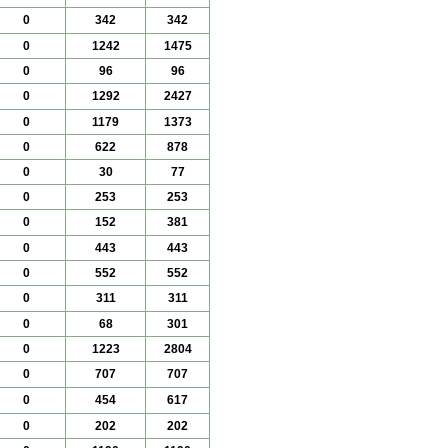
0
342
342
0
1242
1475
0
96
96
0
1292
2427
0
1179
1373
0
622
878
0
30
77
0
253
253
0
152
381
0
443
443
0
552
552
0
311
311
0
68
301
0
1223
2804
0
707
707
0
454
617
0
202
202