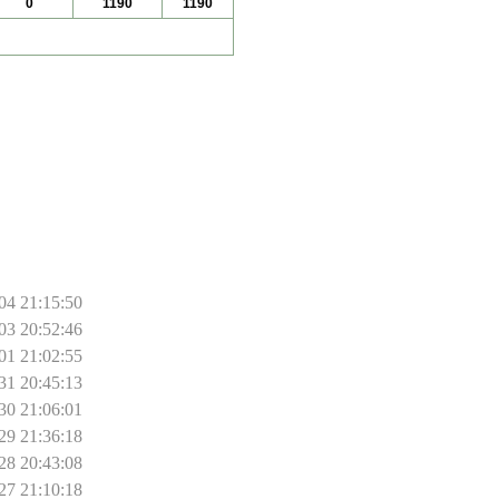
0
1190
1190
4 21:15:50
3 20:52:46
1 21:02:55
1 20:45:13
0 21:06:01
9 21:36:18
8 20:43:08
7 21:10:18