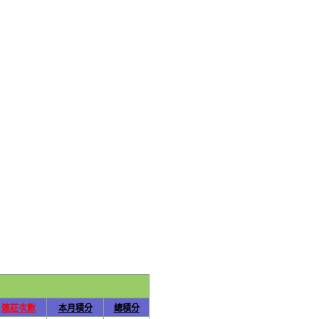
連莊次數
本月積分
總積分