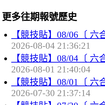
更多往期報號歷史
【競技貼】08/06〔 
2026-08-04 21:36:21
【競技貼】08/04〔 
2026-08-01 21:40:04
【競技貼】08/01〔 
2026-07-30 21:37:14