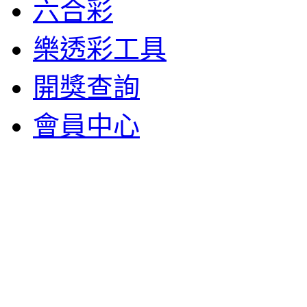
六合彩
樂透彩工具
開獎查詢
會員中心