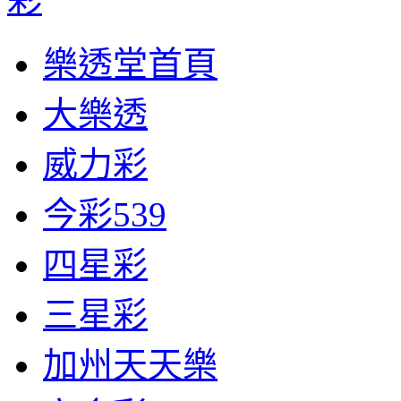
樂透堂首頁
大樂透
威力彩
今彩539
四星彩
三星彩
加州天天樂