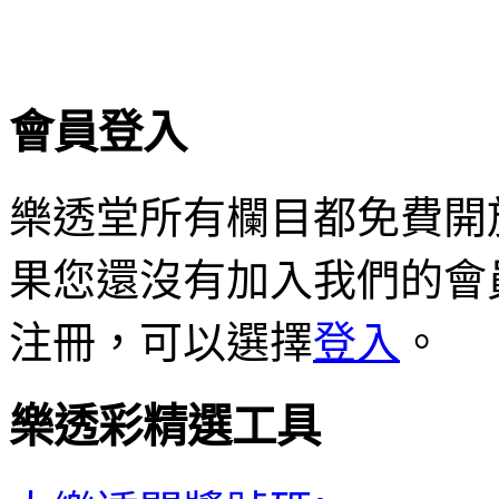
會員登入
樂透堂所有欄目都免費開
果您還沒有加入我們的會
注冊，可以選擇
登入
。
樂透彩精選工具