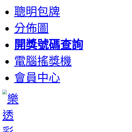
聰明包牌
分佈圖
開獎號碼查詢
電腦搖獎機
會員中心