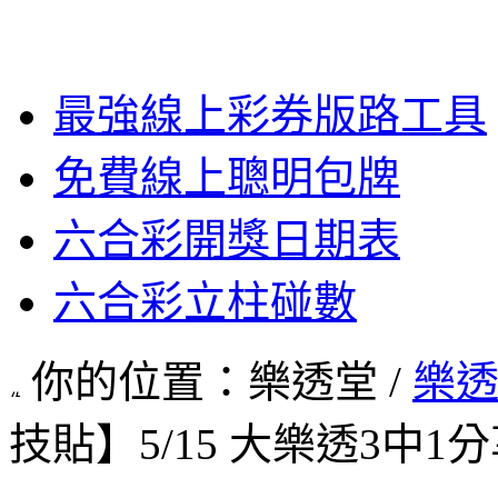
最強線上彩券版路工具
免費線上聰明包牌
六合彩開獎日期表
六合彩立柱碰數
你的位置：樂透堂 /
樂
技貼】5/15 大樂透3中1