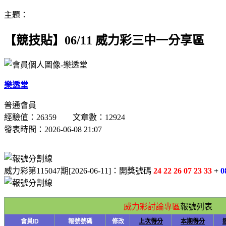
主題：
【競技貼】06/11 威力彩三中一分享區
樂透堂
普通會員
經驗值：26359 文章數：12924
發表時間：2026-06-08 21:07
威力彩第115047期[2026-06-11]：開獎號碼
24 22 26 07 23 33
+
0
威力彩討論專區
報號列表
會員ID
報號號碼
修改
上次得分
本期得分