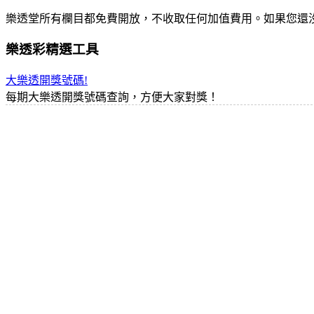
樂透堂所有欄目都免費開放，不收取任何加值費用。如果您還
樂透彩精選工具
大樂透開獎號碼!
每期大樂透開獎號碼查詢，方便大家對獎！