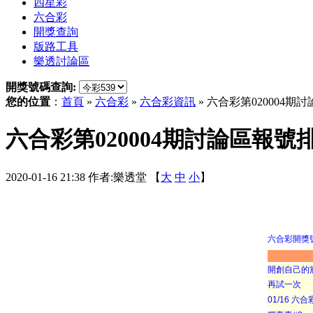
四星彩
六合彩
開獎查詢
版路工具
樂透討論區
開獎號碼查詢:
您的位置
：
首頁
»
六合彩
»
六合彩資訊
» 六合彩第020004
六合彩第020004期討論區報號
2020-01-16 21:38 作者:樂透堂 【
大
中
小
】
六合彩開獎
開創自己的
再試一次
01/16 六