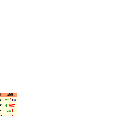
間
成績
2
39
7中
+
特
06
獨支
中
1
21
2中