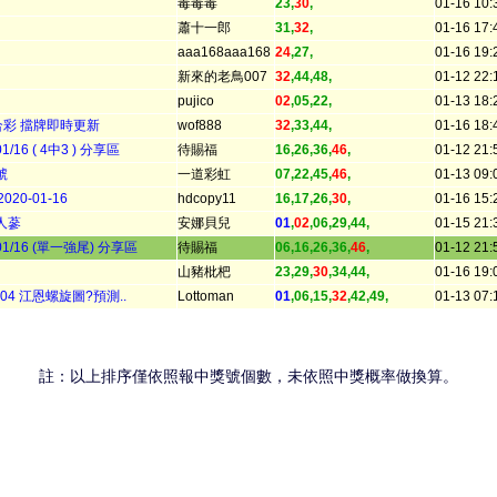
毒毒毒
23,
30
,
01-16 10:
蕭十一郎
31,
32
,
01-16 17:
aaa168aaa168
24
,27,
01-16 19:
新來的老鳥007
32
,44,48,
01-12 22:
pujico
02
,05,22,
01-13 18:
六合彩 擋牌即時更新
wof888
32
,33,44,
01-16 18:
16 ( 4中3 ) 分享區
待賜福
16,26,36,
46
,
01-12 21:
號
一道彩虹
07,22,45,
46
,
01-13 09:
20-01-16
hdcopy11
16,17,26,
30
,
01-16 15:
人蔘
安娜貝兒
01
,
02
,06,29,44,
01-15 21:
/16 (單一強尾) 分享區
待賜福
06,16,26,36,
46
,
01-12 21:
山豬枇杷
23,29,
30
,34,44,
01-16 19:
0/004 江恩螺旋圖?預測..
Lottoman
01
,06,15,
32
,42,49,
01-13 07:
註：以上排序僅依照報中獎號個數，未依照中獎概率做換算。