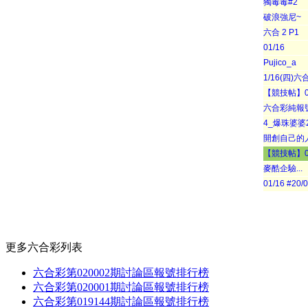
獨毒毒#2
破浪強尼~
六合 2 P1
01/16
Pujico_a
1/16(四)
【競技帖】01/
六合彩純報
4_爆珠婆婆20
開創自己的
【競技帖】01
麥酷企驗...
01/16 #2
更多六合彩列表
六合彩第020002期討論區報號排行榜
六合彩第020001期討論區報號排行榜
六合彩第019144期討論區報號排行榜