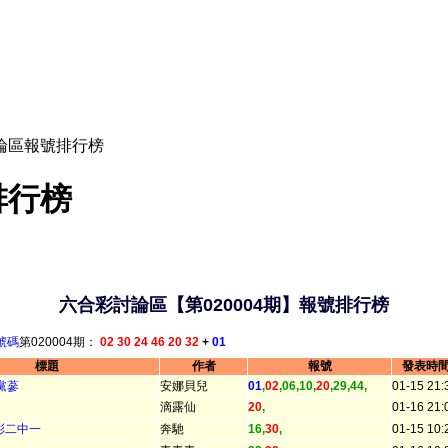
期討論區報號排行榜
排行榜
六合彩討論區【第020004期】報號排行榜
號碼
第020004期：
02 30 24 46 20 32
+
01
標題
作者
報號
發表時
黨蔘
安娜貝兒
01
,
02
,06,10,
20
,29,44,
01-15 21:
滴露仙
20
,
01-16 21:
合彩二中一
奔馳
16,
30
,
01-15 10: