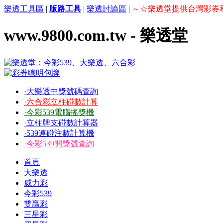
樂透工具區
|
版路工具
|
樂透討論區
|
～☆樂透堂提供台灣彩券
www.9800.com.tw - 樂透堂
·大樂透中獎號碼查詢
·六合彩立柱碰數計算
·今彩539電腦搖獎機
·立柱牌支碰數計算器
·539連碰注數計算機
·今彩539開獎號查詢
首頁
大樂透
威力彩
今彩539
雙贏彩
三星彩