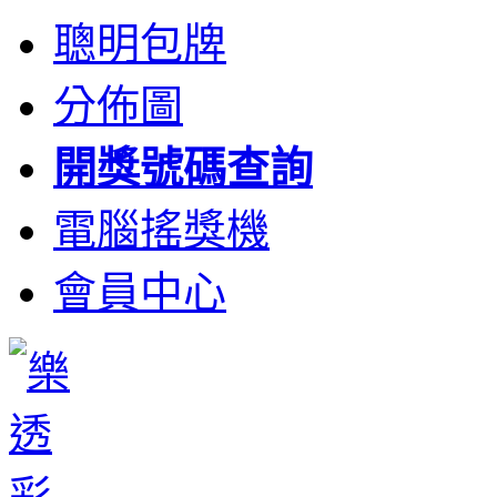
聰明包牌
分佈圖
開獎號碼查詢
電腦搖獎機
會員中心