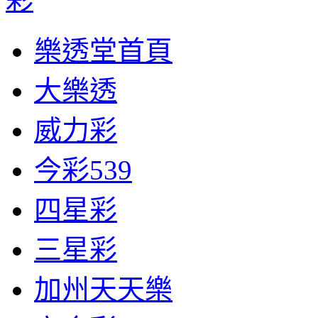
樂透堂首頁
大樂透
威力彩
今彩539
四星彩
三星彩
加州天天樂