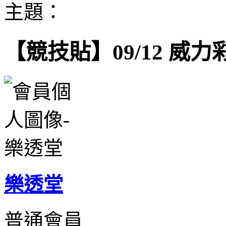
主題：
【競技貼】09/12 威
樂透堂
普通會員