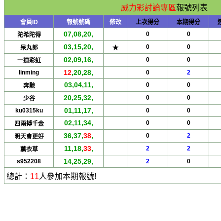
威力彩討論專區
報號列表
會員ID
報號號碼
修改
上次得分
本期得分
07,08,20,
0
0
陀希陀得
03,15,20,
0
0
呆丸郎
★
02,09,16,
0
0
一道彩虹
12
,20,28,
linming
0
2
03,04,11,
0
0
奔馳
20,25,32,
0
0
少谷
01,11,17,
ku0315ku
0
0
02,11,34,
0
0
四兩搏千金
36,37,
38
,
0
2
明天會更好
11,18,
33
,
2
2
薰衣草
14,25,29,
s952208
2
0
總計：
11
人參加本期報號!