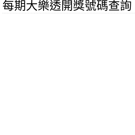
每期大樂透開獎號碼查詢