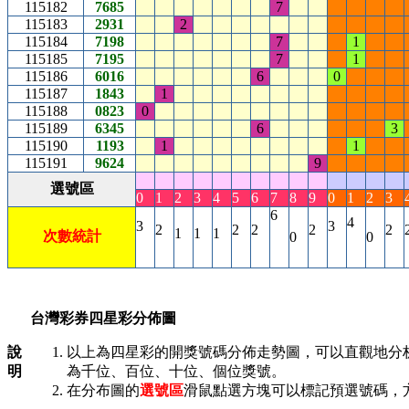
115182
7685
7
115183
2931
2
115184
7198
7
1
115185
7195
7
1
115186
6016
6
0
115187
1843
1
115188
0823
0
115189
6345
6
3
115190
1193
1
1
115191
9624
9
選號區
0
1
2
3
4
5
6
7
8
9
0
1
2
3
6
4
3
3
2
2
2
2
2
1
1
1
次數統計
0
0
台灣彩券四星彩分佈圖
說
以上為四星彩的開獎號碼分佈走勢圖，可以直觀地分
明
為千位、百位、十位、個位獎號。
在分布圖的
選號區
滑鼠點選方塊可以標記預選號碼，