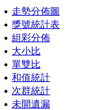
走勢分佈圖
獎號統計表
組彩分佈
大小比
單雙比
和值統計
次群統計
未開遺漏