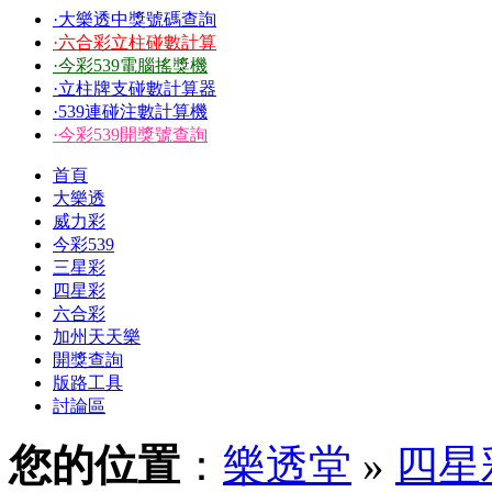
·大樂透中獎號碼查詢
·六合彩立柱碰數計算
·今彩539電腦搖獎機
·立柱牌支碰數計算器
·539連碰注數計算機
·今彩539開獎號查詢
首頁
大樂透
威力彩
今彩539
三星彩
四星彩
六合彩
加州天天樂
開獎查詢
版路工具
討論區
您的位置
：
樂透堂
»
四星