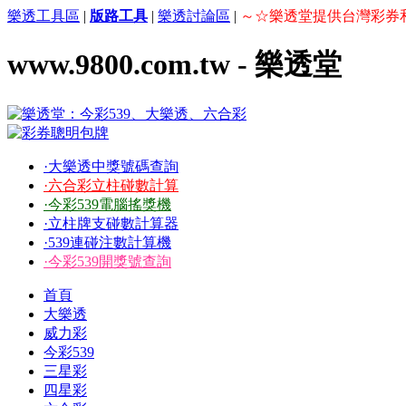
樂透工具區
|
版路工具
|
樂透討論區
|
～☆樂透堂提供台灣彩券
www.9800.com.tw - 樂透堂
·大樂透中獎號碼查詢
·六合彩立柱碰數計算
·今彩539電腦搖獎機
·立柱牌支碰數計算器
·539連碰注數計算機
·今彩539開獎號查詢
首頁
大樂透
威力彩
今彩539
三星彩
四星彩