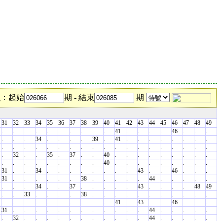
次
：起始
期 - 結束
期
31
32
33
34
35
36
37
38
39
40
41
42
43
44
45
46
47
48
49
.
.
.
.
.
.
.
.
.
.
41
.
.
.
.
46
.
.
.
.
.
.
34
.
.
.
.
39
.
41
.
.
.
.
.
.
.
.
.
.
.
.
.
.
.
.
.
.
.
.
.
.
.
.
.
.
.
.
32
.
.
35
.
37
.
.
40
.
.
.
.
.
.
.
.
.
.
.
.
.
.
.
.
.
.
40
.
.
.
.
.
.
.
.
.
31
.
.
34
.
.
.
.
.
.
.
.
43
.
.
46
.
.
.
31
.
.
.
.
.
.
38
.
.
.
.
.
44
.
.
.
.
.
.
.
.
34
.
.
37
.
.
.
.
.
43
.
.
.
.
48
49
.
.
33
.
.
.
.
38
.
.
.
.
.
.
.
.
.
.
.
.
.
.
.
.
.
.
.
.
.
41
.
43
.
.
46
.
.
.
31
.
.
.
.
.
.
.
.
.
.
.
.
44
.
.
.
.
.
.
32
.
.
.
.
.
.
.
.
.
.
.
44
.
.
.
.
.