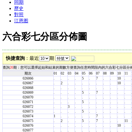
同期
歷史
對照
江恩图
六合彩七分區分佈圖
快捷查詢
：最近
期
查詢
20
期：您可以選擇起始和結束的期數方便查詢任意時間段內的六合彩七分區分
期次
01
02
03
04
05
06
07
08
09
10
11
026066
.
.
.
.
5
.
7
.
.
10
.
026067
.
2
.
.
.
.
.
.
.
10
.
026068
.
.
.
.
.
.
.
.
.
.
.
026069
.
.
.
.
5
.
7
.
.
.
.
026070
.
.
.
.
.
.
.
.
.
.
.
026071
.
.
.
.
5
.
.
.
.
.
.
026072
.
.
3
.
.
.
.
.
.
.
.
026073
.
.
.
.
5
.
.
.
.
.
.
026074
1
.
.
.
.
.
7
.
.
.
.
026075
.
2
.
.
5
.
7
.
.
.
11
026076
.
.
.
.
.
.
.
.
.
10
.
026077
.
.
.
.
.
.
.
.
.
.
.