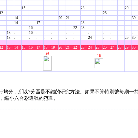
.
.
.
.
.
.
.
.
.
.
.
.
.
.
.
.
.
.
.
.
.
.
15
.
.
.
.
.
.
.
23
.
.
.
.
.
29
.
12
.
.
.
.
.
.
.
.
.
.
.
.
.
26
.
.
.
.
.
.
14
.
.
.
.
.
20
21
.
.
.
.
.
.
.
.
30
.
.
14
.
.
17
.
.
.
.
.
23
.
.
.
.
.
.
.
.
.
.
.
16
.
.
.
.
.
22
23
.
.
.
.
.
.
.
.
13
.
.
16
.
.
.
.
.
.
.
.
.
.
.
.
.
.
.
13
.
.
.
.
.
.
.
.
.
.
24
.
.
.
.
29
30
12
13
14
15
16
17
18
19
20
21
22
23
24
25
26
27
28
29
30
24
16
可以進行均分，所以7分區是不錯的研究方法。如果不算特別號每期
碼，縮小六合彩選號的范圍。